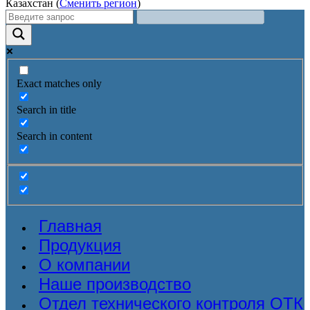
Казахстан (
Сменить регион
)
Exact matches only
Search in title
Search in content
Главная
Продукция
О компании
Наше производство
Отдел технического контроля ОТК