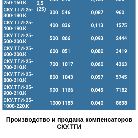
250-160.К
2,5
(25)
СКУ.ТГИ-25-
300
546
0,087
960
300-180.К
СКУ.ТГИ-25-
400
836
0,113
1575
400-190.К
СКУ.ТГИ-25-
500
866
0,093
2444
500-200.К
СКУ.ТГИ-25-
600
851
0,080
3419
600-200.К
СКУ.ТГИ-25-
700
1017
0,060
4363
700-210.К
СКУ.ТГИ-25-
800
1043
0,057
5745
800-210.К
СКУ.ТГИ-25-
900
1166
0,045
7182
900-210.К
СКУ.ТГИ-25-
1000
1183
0,040
8638
1000-220.К
Производство и продажа компенсаторов
СКУ.ТГИ