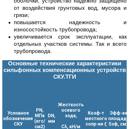
оболочки, устройство надежно защищено
от воздействия грунтовых вод, мусора и
грязи;
повышается надежность и
износостойкость трубопровода;
увеличивается срок эксплуатации, как
отдельных участков системы. Так и всего
трубопровода.
Основные технические характеристики
сильфонных компенсационных устройств
СКУ.ТГИ
Жесткость
PN,
осевого
Условное
Коэф-т
Эфф-ая
МПа
DN,
хода,
обозначение
местного
площадь
(кгс/
мм
СКУ
сопр-ия ξ
Sэф, см2
см2)
Сλ, кН/м