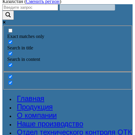
Казахстан (
Сменить регион
)
Exact matches only
Search in title
Search in content
Главная
Продукция
О компании
Наше производство
Отдел технического контроля ОТК