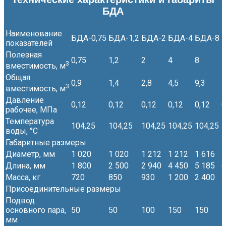
БДА
Наименование
БДА-0,75
БДА-1,2
БДА-2
БДА-4
БДА-8
показателей
Полезная
0,75
1,2
2
4
8
1
3
вместимость, м
Общая
0,9
1,4
2,8
4,5
9,3
1
3
вместимость, м
Давление
0,12
0,12
0,12
0,12
0,12
0
рабочее, МПа
Температура
104,25
104,25
104,25
104,25
104,25
1
воды, °С
Габаритные размеры
Диаметр, мм
1 020
1 020
1 212
1 212
1 616
1
Длина, мм
1 800
2 500
2 940
4 450
5 185
6
Масса, кг
720
850
930
1 200
2 400
2
Присоединительные размеры
Подвод
основного пара,
50
50
100
150
150
1
мм