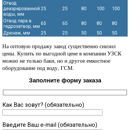
Отвод
деаэрированной
25
25
80
100
100
1
воды, мм
Отвод пара в
65
65
80
80
80
1
гидрозатвор, мм
Дренаж, мм
25
25
50
50
50
5
На оптовую продажу завод существенно снизил
цены. Купить по выгодной цене в компании УЗСК
можно не только баки, но и другое емкостное
оборудование под воду, ГСМ.
Заполните форму заказа
Как Вас зовут? (обязательно)
Введите Ваш e-mail (обязательно)