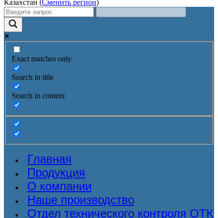
Казахстан (
Сменить регион
)
Exact matches only
Search in title
Search in content
Главная
Продукция
О компании
Наше производство
Отдел технического контроля ОТК