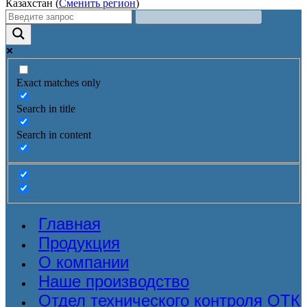
Казахстан (
Сменить регион
)
Exact matches only
Search in title
Search in content
Главная
Продукция
О компании
Наше производство
Отдел технического контроля ОТК