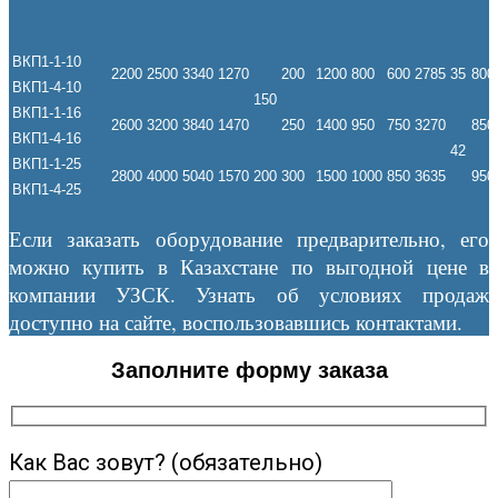
ВКП1-1-10
2200
2500
3340
1270
200
1200
800
600
2785
35
800
ВКП1-4-10
150
ВКП1-1-16
2600
3200
3840
1470
250
1400
950
750
3270
850
ВКП1-4-16
42
ВКП1-1-25
2800
4000
5040
1570
200
300
1500
1000
850
3635
950
ВКП1-4-25
Если заказать оборудование предварительно, его
можно купить в Казахстане по выгодной цене в
компании УЗСК. Узнать об условиях продаж
доступно на сайте, воспользовавшись контактами.
Заполните форму заказа
Как Вас зовут? (обязательно)