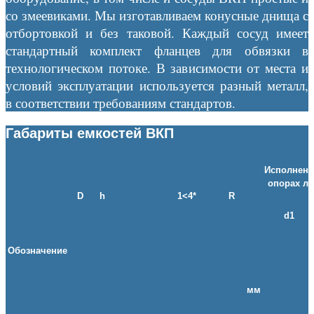
со змеевиками. Мы изготавливаем конусные днища с
отбортовкой и без таковой. Каждый сосуд имеет
стандартный комплект фланцев для обвязки в
технологическом потоке. В зависимости от места и
условий эксплуатации используется разный металл,
в соответствии требованиям стандартов.
Габариты емкостей ВКП
Исполнени
опорах ла
D
h
1<4*
R
d1
Обозначение
мм