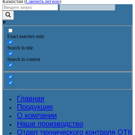
Казахстан (
Сменить регион
)
Exact matches only
Search in title
Search in content
Главная
Продукция
О компании
Наше производство
Отдел технического контроля ОТК