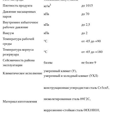
3
Плотность продукта
до 1015
кг/м
Давление насыщенных
кПа
до 70
паров
Внутреннее избыточное
кПа
до 2,5
рабочее давление
Вакуум
кПа
до 2
Температура рабочей
°С
от -65 до +90
среды
Температура корпуса
°С
от -65 до +180
резервуара
Сейсмичность района
баллы
не более 9
эксплуатации
умеренный климат (У),
Климатическое исполнение
умеренный и холодный климат (УХЛ)
конструкционная углеродистая сталь Ст3сп5,
низколегированная сталь 09Г2С,
Материал изготовления
коррозионно-стойкая сталь 08Х18Н10,