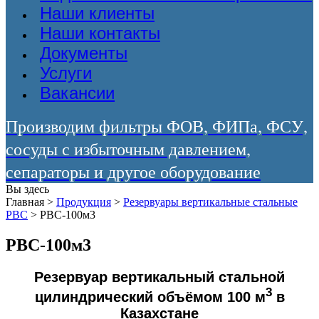
Наши клиенты
Наши контакты
Документы
Услуги
Вакансии
Производим фильтры ФОВ, ФИПа, ФСУ,
сосуды с избыточным давлением,
сепараторы и другое оборудование
Вы здесь
Главная
>
Продукция
>
Резервуары вертикальные стальные
РВС
>
РВС-100м3
РВС-100м3
Резервуар вертикальный стальной
3
цилиндрический объёмом 100 м
в
Казахстане