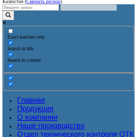
Казахстан (
Сменить регион
)
Exact matches only
Search in title
Search in content
Главная
Продукция
О компании
Наше производство
Отдел технического контроля ОТК