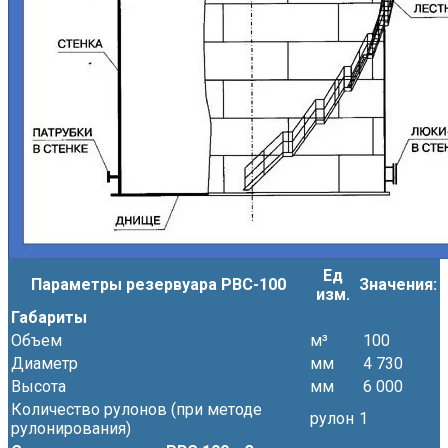
Ед
Параметры резервуара РВС-100
Значения:
изм.
Габариты
Объем
м³
100
Диаметр
мм
4 730
Высота
мм
6 000
Количество рулонов (при методе
рулон
1
рулонирования)