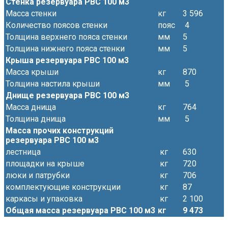
Стенка резервуара РВС 100 м3
Масса стенки
кг
3 596
Количество поясов стенки
пояс
4
Толщина верхнего пояса стенки
мм
5
Толщина нижнего пояса стенки
мм
5
Крыша резервуара РВС 100 м3
Масса крыши
кг
870
Толщина настила крыши
мм
5
Днище резервуара РВС 100 м3
Масса днища
кг
764
Толщина днища
мм
5
Масса прочих конструкций
резервуара РВС 100 м3
лестница
кг
630
площадки на крыше
кг
720
люки и патрубки
кг
706
комплектующие конструкции
кг
87
каркасы и упаковка
кг
2 100
Общая масса резервуара РВС 100 м3
кг
9 473