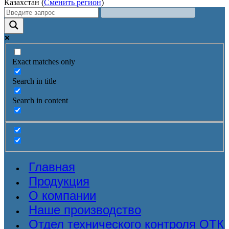
Казахстан (
Сменить регион
)
Exact matches only
Search in title
Search in content
Главная
Продукция
О компании
Наше производство
Отдел технического контроля ОТК