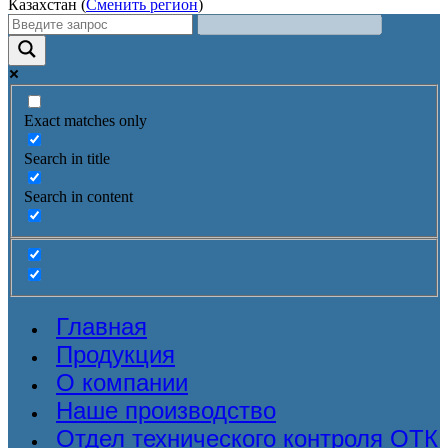
Казахстан (
Сменить регион
)
Exact matches only
Search in title
Search in content
Главная
Продукция
О компании
Наше производство
Отдел технического контроля ОТК