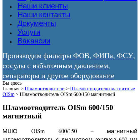
Наши клиенты
Наши контакты
Документы
Услуги
Вакансии
Производим фильтры ФОВ, ФИПа, ФСУ,
сосуды с избыточным давлением,
сепараторы и другое оборудование
Вы здесь
Главная
>
Шламоотводители
>
Шламоотводители магнитные
OISm
>
Шламоотводитель OISm 600/150 магнитный
Шламоотводитель OISm 600/150
магнитный
МШО OISm 600/150 – магнитный
шламоотводитель с диаметром корпуса 600 мм