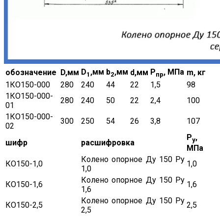
D
,мм
b
,мм
Р
, МПа
обозначение
D,мм
d,мм
m, кг
1
2
пр
1КО150-000
280
240
44
22
1,5
98
1КО150-000-
280
240
50
22
2,4
100
01
1КО150-000-
300
250
54
26
3,8
107
02
Р
,
у
шифр
расшифровка
МПа
Колено опорное Ду 150 Ру
КО150-1,0
1,0
1,0
Колено опорное Ду 150 Ру
КО150-1,6
1,6
1,6
Колено опорное Ду 150 Ру
КО150-2,5
2,5
2,5