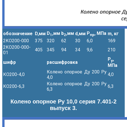
D
,мм
b
,мм
Р
, МПа
обозначение
D,мм
d,мм
m, кг
1
2
пр
2КО200-000
375
320
62
30
6,0
169
2КО200-000-
405
345
94
34
9,6
210
01
Р
,
у
шифр
расшифровка
МПа
Колено опорное Ду 200 Ру
КО200-4,0
4,0
4,0
Колено опорное Ду 200 Ру
КО200-6,3
6,3
6,3
Колено опорное Ру 10,0 серия 7.401-2
выпуск 3.