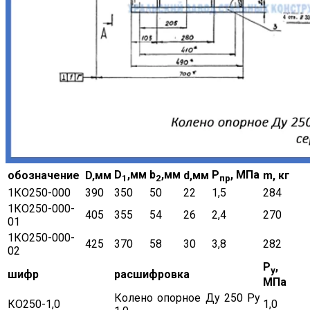
D
,мм
b
,мм
Р
, МПа
обозначение
D,мм
d,мм
m, кг
1
2
пр
1КО250-000
390
350
50
22
1,5
284
1КО250-000-
405
355
54
26
2,4
270
01
1КО250-000-
425
370
58
30
3,8
282
02
Р
,
у
шифр
расшифровка
МПа
Колено опорное Ду 250 Ру
КО250-1,0
1,0