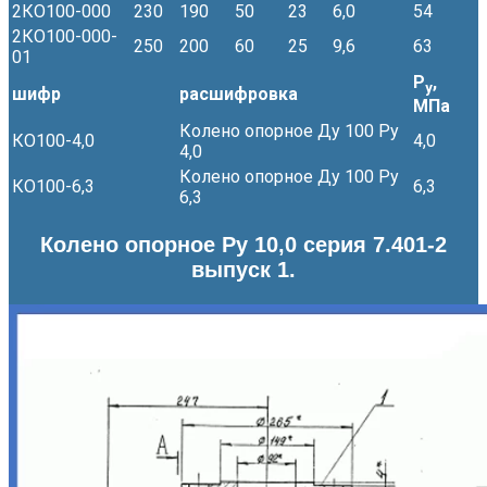
2КО100-000
230
190
50
23
6,0
54
2КО100-000-
250
200
60
25
9,6
63
01
Р
,
у
шифр
расшифровка
МПа
Колено опорное Ду 100 Ру
КО100-4,0
4,0
4,0
Колено опорное Ду 100 Ру
КО100-6,3
6,3
6,3
Колено опорное Ру 10,0 серия 7.401-2
выпуск 1.