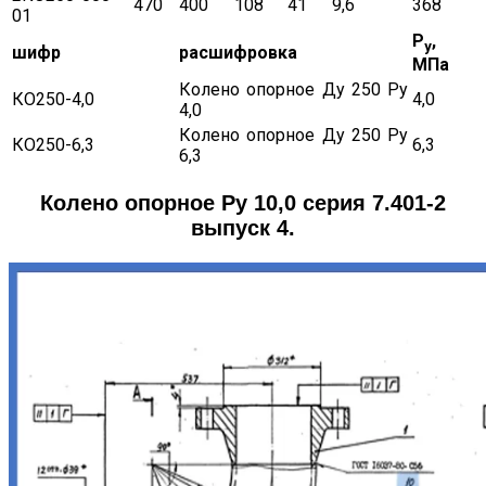
470
400
108
41
9,6
368
01
Р
,
у
шифр
расшифровка
МПа
Колено опорное Ду 250 Ру
КО250-4,0
4,0
4,0
Колено опорное Ду 250 Ру
КО250-6,3
6,3
6,3
Колено опорное Ру 10,0 серия 7.401-2
выпуск 4.