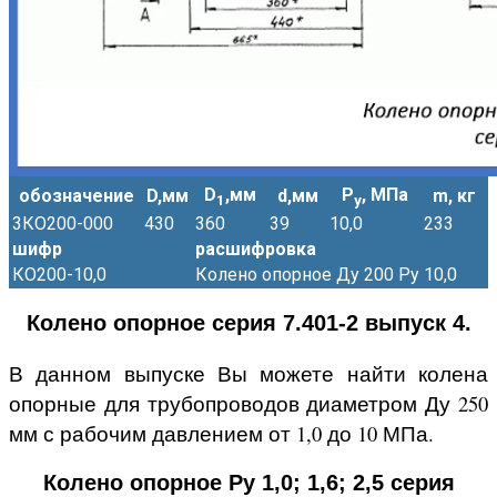
D
,мм
Р
, МПа
обозначение
D,мм
d,мм
m, кг
1
у
3КО200-000
430
360
39
10,0
233
шифр
расшифровка
КО200-10,0
Колено опорное Ду 200 Ру 10,0
Колено опорное серия 7.401-2 выпуск 4.
В данном выпуске Вы можете найти колена
опорные для трубопроводов диаметром Ду 250
мм с рабочим давлением от 1,0 до 10 МПа.
Колено опорное Ру 1,0; 1,6; 2,5 серия