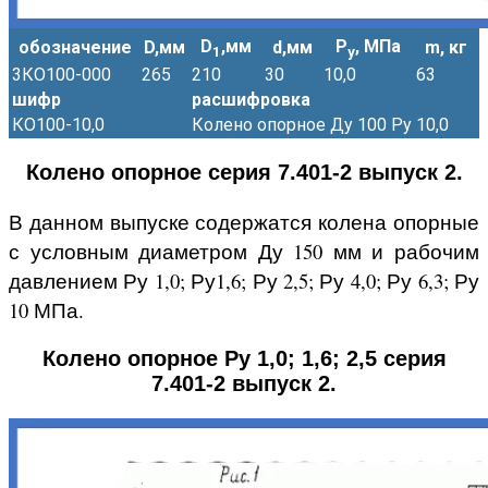
D
,мм
Р
, МПа
обозначение
D,мм
d,мм
m, кг
1
у
3КО100-000
265
210
30
10,0
63
шифр
расшифровка
КО100-10,0
Колено опорное Ду 100 Ру 10,0
Колено опорное серия 7.401-2 выпуск 2.
В данном выпуске содержатся колена опорные
с условным диаметром Ду 150 мм и рабочим
давлением Ру 1,0; Ру1,6; Ру 2,5; Ру 4,0; Ру 6,3; Ру
10 МПа.
Колено опорное Ру 1,0; 1,6; 2,5 серия
7.401-2 выпуск 2.