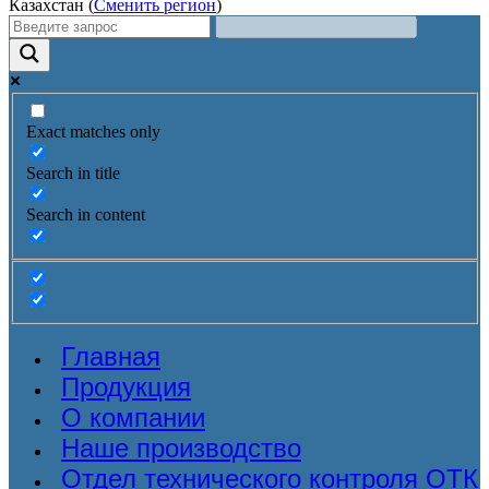
Казахстан (
Сменить регион
)
Exact matches only
Search in title
Search in content
Главная
Продукция
О компании
Наше производство
Отдел технического контроля ОТК