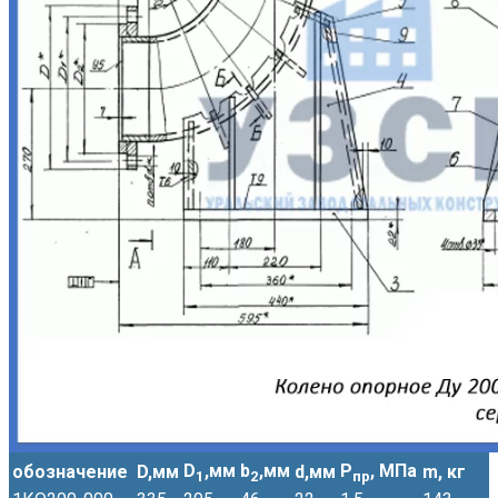
D
,мм
b
,мм
Р
, МПа
обозначение
D,мм
d,мм
m, кг
1
2
пр