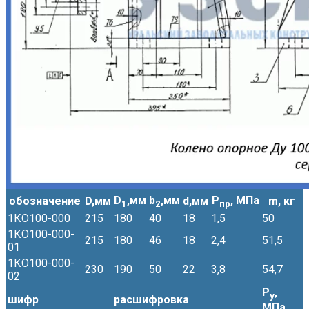
D
,мм
b
,мм
Р
, МПа
обозначение
D,мм
d,мм
m, кг
1
2
пр
1КО100-000
215
180
40
18
1,5
50
1КО100-000-
215
180
46
18
2,4
51,5
01
1КО100-000-
230
190
50
22
3,8
54,7
02
Р
,
у
шифр
расшифровка
МПа