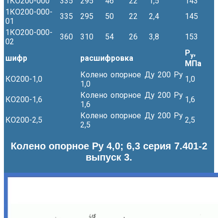
1КО200-000
335
295
46
22
1,5
143
1КО200-000-
335
295
50
22
2,4
145
01
1КО200-000-
360
310
54
26
3,8
153
02
Р
,
у
шифр
расшифровка
МПа
Колено опорное Ду 200 Ру
КО200-1,0
1,0
1,0
Колено опорное Ду 200 Ру
КО200-1,6
1,6
1,6
Колено опорное Ду 200 Ру
КО200-2,5
2,5
2,5
Колено опорное Ру 4,0; 6,3 серия 7.401-2
выпуск 3.