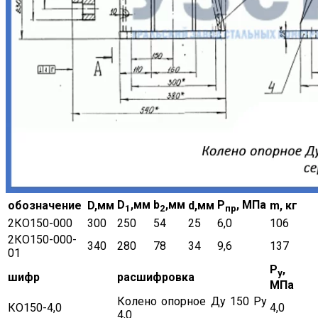
D
,мм
b
,мм
Р
, МПа
обозначение
D,мм
d,мм
m, кг
1
2
пр
2КО150-000
300
250
54
25
6,0
106
2КО150-000-
340
280
78
34
9,6
137
01
Р
,
у
шифр
расшифровка
МПа
Колено опорное Ду 150 Ру
КО150-4,0
4,0
4,0