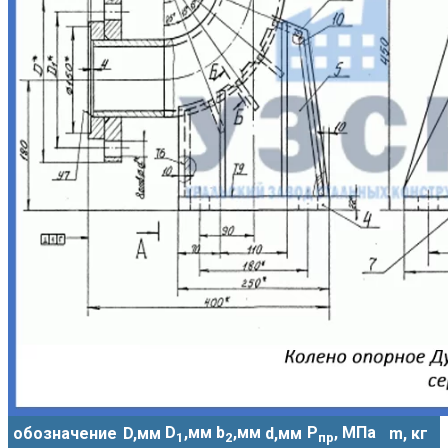
D
,мм
b
,мм
Р
, МПа
обозначение
D,мм
d,мм
m, кг
1
2
пр