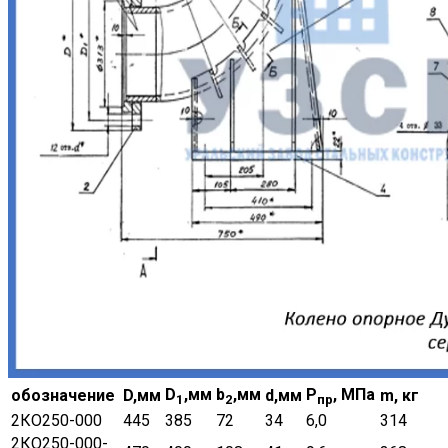
D
,мм
b
,мм
Р
, МПа
обозначение
D,мм
d,мм
m, кг
1
2
пр
2КО250-000
445
385
72
34
6,0
314
2КО250-000-