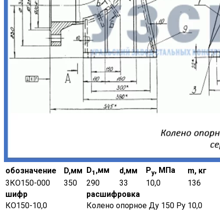
D
,мм
Р
, МПа
обозначение
D,мм
d,мм
m, кг
1
у
3КО150-000
350
290
33
10,0
136
шифр
расшифровка
КО150-10,0
Колено опорное Ду 150 Ру 10,0