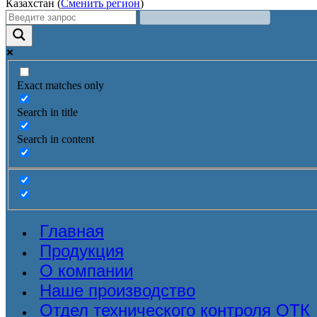
Казахстан (
Сменить регион
)
Exact matches only
Search in title
Search in content
Главная
Продукция
О компании
Наше производство
Отдел технического контроля ОТК