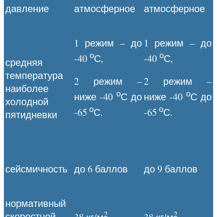
давление
атмосферное
атмосферное
1 режим – до
1 режим – до
о
о
-40
С,
-40
С,
средняя
температура
2 режим –
2 режим –
наиболее
о
о
ниже -40
С до
ниже -40
С до
холодной
о
о
-65
С.
-65
С.
пятидневки
сейсмичность
до 6 баллов
до 9 баллов
нормативный
2
2
скоростной