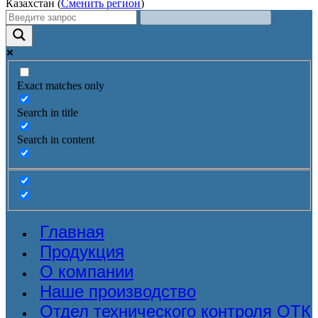
Казахстан (
Сменить регион
)
Exact matches only
Search in title
Search in content
Главная
Продукция
О компании
Наше производство
Отдел технического контроля ОТК