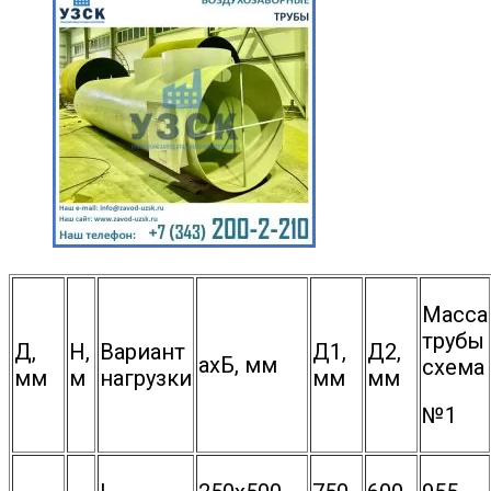
Масса
трубы
Д,
Н,
Вариант
Д1,
Д2,
ахБ, мм
схема
мм
м
нагрузки
мм
мм
№1