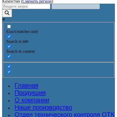
Казахстан (
Сменить регион
)
Exact matches only
Search in title
Search in content
Главная
Продукция
О компании
Наше производство
Отдел технического контроля ОТК