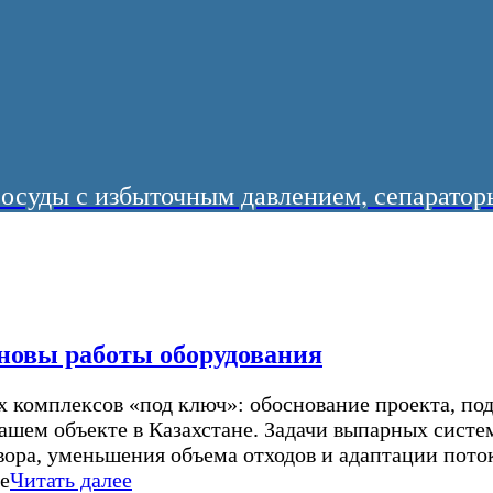
суды с избыточным давлением, сепараторы
новы работы оборудования
комплексов «под ключ»: обоснование проекта, подб
 вашем объекте в Казахстане. Задачи выпарных сис
твора, уменьшения объема отходов и адаптации пот
е
Читать далее