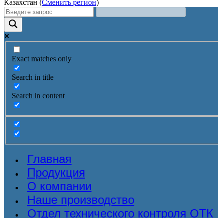
Казахстан (
Сменить регион
)
Exact matches only
Search in title
Search in content
Главная
Продукция
О компании
Наше производство
Отдел технического контроля ОТК