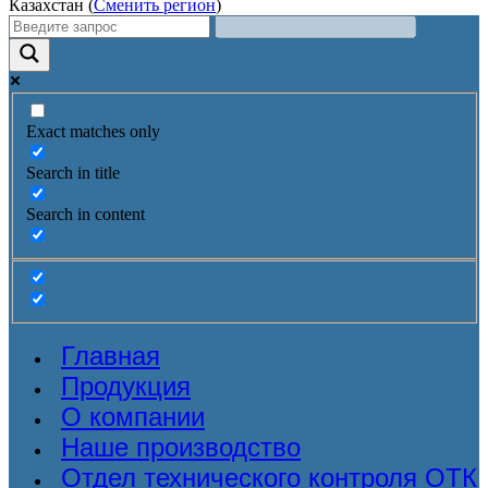
Казахстан (
Сменить регион
)
Exact matches only
Search in title
Search in content
Главная
Продукция
О компании
Наше производство
Отдел технического контроля ОТК