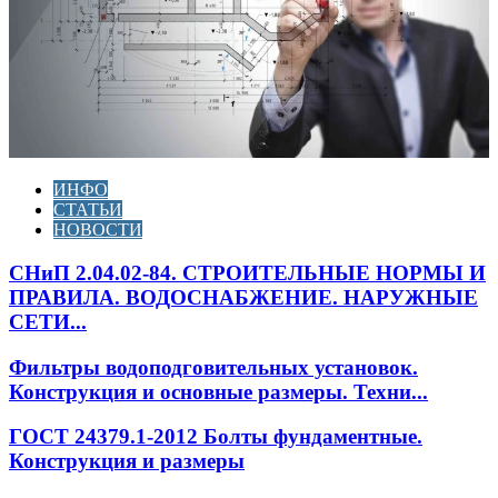
ИНФО
СТАТЬИ
НОВОСТИ
СНиП 2.04.02-84. СТРОИТЕЛЬНЫЕ НОРМЫ И
ПРАВИЛА. ВОДОСНАБЖЕНИЕ. НАРУЖНЫЕ
СЕТИ...
Фильтры водоподговительных установок.
Конструкция и основные размеры. Техни...
ГОСТ 24379.1-2012 Болты фундаментные.
Конструкция и размеры