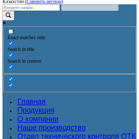
Казахстан (
Сменить регион
)
Exact matches only
Search in title
Search in content
Главная
Продукция
О компании
Наше производство
Отдел технического контроля ОТК