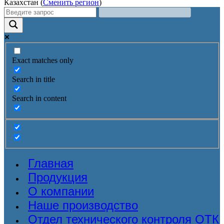
Казахстан (
Сменить регион
)
Exact matches only
Search in title
Search in content
Главная
Продукция
О компании
Наше производство
Отдел технического контроля ОТК