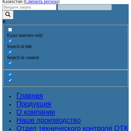
Казахстан (
Сменить регион
)
Exact matches only
Search in title
Search in content
Главная
Продукция
О компании
Наше производство
Отдел технического контроля ОТК