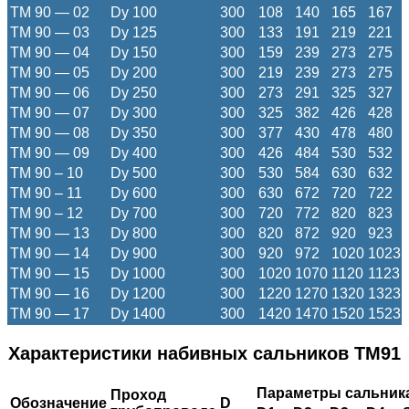
ТМ 90 — 02
Dy 100
300
108
140
165
167
ТМ 90 — 03
Dy 125
300
133
191
219
221
ТМ 90 — 04
Dy 150
300
159
239
273
275
ТМ 90 — 05
Dy 200
300
219
239
273
275
ТМ 90 — 06
Dy 250
300
273
291
325
327
ТМ 90 — 07
Dy 300
300
325
382
426
428
ТМ 90 — 08
Dy 350
300
377
430
478
480
ТМ 90 — 09
Dy 400
300
426
484
530
532
ТМ 90 – 10
Dy 500
300
530
584
630
632
ТМ 90 – 11
Dy 600
300
630
672
720
722
ТМ 90 – 12
Dy 700
300
720
772
820
823
ТМ 90 — 13
Dy 800
300
820
872
920
923
ТМ 90 — 14
Dy 900
300
920
972
1020
1023
ТМ 90 — 15
Dy 1000
300
1020
1070
1120
1123
ТМ 90 — 16
Dy 1200
300
1220
1270
1320
1323
ТМ 90 — 17
Dy 1400
300
1420
1470
1520
1523
Характеристики набивных сальников ТМ91
Параметры сальник
Проход
Обозначение
D