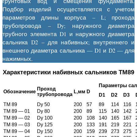
грунтовых вод и смещения фундамента.
Подбор изделий осуществляется с учетом
параметров длины корпуса – L; прохода
трубопровода – Dy; наружного диаметра
трубного элемента D1 и наружного диаметра
сальника D2 – для набивных; внутреннего и
внешнего диаметра сальника — D1 и D2 — для
нажимных.
Характеристики набивных сальников ТМ89
Параметры сал
Проход
Обозначение
L
,мм
D
трубопровода
D1
D2
D3
ТМ 89
Dy 50
200
57
89
114
116
ТМ 89 — 01
Dy 80
200
89
115
140
142
ТМ 89 — 02
Dy 100
200
108
140
165
167
ТМ 89 — 03
Dy 125
200
133
191
219
221
ТМ 89 — 04
Dy 150
200
159
239
273
275