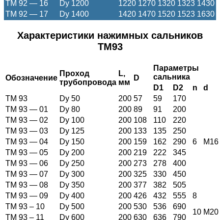
ТМ 92 — 16
Dy 1200
1220
1270
1320
1323
1430
ТМ 92 — 17
Dy 1400
1420
1470
1520
1523
1630
Характеристики нажимных сальников
ТМ93
Параметры
Проход
L
,
сальника
Обозначение
D
трубопровода
мм
D1
D2
n
d
ТМ 93
Dy 50
200
57
59
170
ТМ 93 — 01
Dy 80
200
89
91
200
ТМ 93 — 02
Dy 100
200
108
110
220
ТМ 93 — 03
Dy 125
200
133
135
250
ТМ 93 — 04
Dy 150
200
159
162
290
6
M16
ТМ 93 — 05
Dy 200
200
219
222
345
ТМ 93 — 06
Dy 250
200
273
278
400
ТМ 93 — 07
Dy 300
200
325
330
450
ТМ 93 — 08
Dy 350
200
377
382
505
ТМ 93 — 09
Dy 400
200
426
432
555
8
ТМ 93 – 10
Dy 500
200
530
536
690
10
M20
ТМ 93 – 11
Dy 600
200
630
636
790