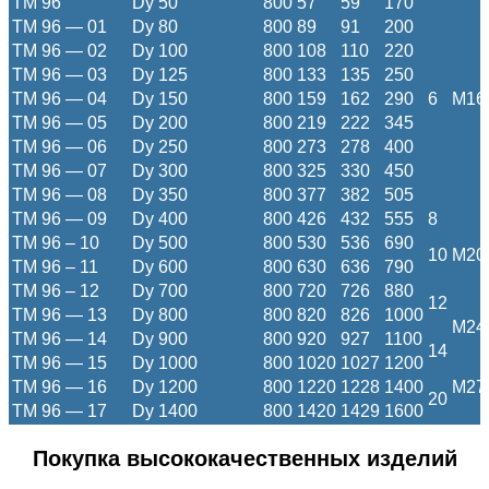
ТМ 96
Dy 50
800
57
59
170
ТМ 96 — 01
Dy 80
800
89
91
200
ТМ 96 — 02
Dy 100
800
108
110
220
ТМ 96 — 03
Dy 125
800
133
135
250
ТМ 96 — 04
Dy 150
800
159
162
290
6
M16
ТМ 96 — 05
Dy 200
800
219
222
345
ТМ 96 — 06
Dy 250
800
273
278
400
ТМ 96 — 07
Dy 300
800
325
330
450
ТМ 96 — 08
Dy 350
800
377
382
505
ТМ 96 — 09
Dy 400
800
426
432
555
8
ТМ 96 – 10
Dy 500
800
530
536
690
10
M20
ТМ 96 – 11
Dy 600
800
630
636
790
ТМ 96 – 12
Dy 700
800
720
726
880
12
ТМ 96 — 13
Dy 800
800
820
826
1000
M24
ТМ 96 — 14
Dy 900
800
920
927
1100
14
ТМ 96 — 15
Dy 1000
800
1020
1027
1200
ТМ 96 — 16
Dy 1200
800
1220
1228
1400
M27
20
ТМ 96 — 17
Dy 1400
800
1420
1429
1600
Покупка высококачественных изделий