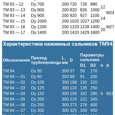
ТМ 93 – 12
Dy 700
200
720
726
880
12
ТМ 93 — 13
Dy 800
200
820
826
1000
M24
ТМ 93 — 14
Dy 900
200
920
927
1100
14
ТМ 93 — 15
Dy 1000
200
1020
1027
1200
ТМ 93 — 16
Dy 1200
200
1220
1228
1400
M27
20
ТМ 93 — 17
Dy 1400
200
1420
1429
1600
Характеристики нажимных сальников ТМ94
Параметры
Проход
L
,
сальника
Обозначение
D
трубопровода
мм
D1
D2
n
d
ТМ 94
Dy 50
300
57
59
170
ТМ 94 — 01
Dy 80
300
89
91
200
ТМ 94 — 02
Dy 100
300
108
110
220
ТМ 94 — 03
Dy 125
300
133
135
250
ТМ 94 — 04
Dy 150
300
159
162
290
6
M16
ТМ 94 — 05
Dy 200
300
219
222
345
ТМ 94 — 06
Dy 250
300
273
278
400
ТМ 94 — 07
Dy 300
300
325
330
450