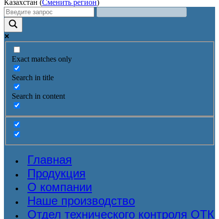
Казахстан (
Сменить регион
)
Exact matches only
Search in title
Search in content
Главная
Продукция
О компании
Наше производство
Отдел технического контроля ОТК