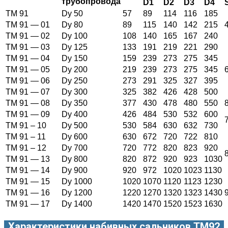
трубопровода
D1
D2
D3
D4
ТМ 91
Dy 50
57
89
114
116
185
ТМ 91 — 01
Dy 80
89
115
140
142
215
ТМ 91 — 02
Dy 100
108
140
165
167
240
ТМ 91 — 03
Dy 125
133
191
219
221
290
ТМ 91 — 04
Dy 150
159
239
273
275
345
ТМ 91 — 05
Dy 200
219
239
273
275
345
ТМ 91 — 06
Dy 250
273
291
325
327
395
ТМ 91 — 07
Dy 300
325
382
426
428
500
ТМ 91 — 08
Dy 350
377
430
478
480
550
ТМ 91 — 09
Dy 400
426
484
530
532
600
ТМ 91 – 10
Dy 500
530
584
630
632
730
ТМ 91 – 11
Dy 600
630
672
720
722
810
ТМ 91 – 12
Dy 700
720
772
820
823
920
ТМ 91 — 13
Dy 800
820
872
920
923
1030
ТМ 91 — 14
Dy 900
920
972
1020
1023
1130
ТМ 91 — 15
Dy 1000
1020
1070
1120
1123
1230
ТМ 91 — 16
Dy 1200
1220
1270
1320
1323
1430
ТМ 91 — 17
Dy 1400
1420
1470
1520
1523
1630
Характеристики набивных сальников ТМ92