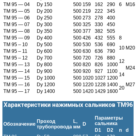
ТМ 95 — 04
Dy 150
500
159
162
290
6
M16
ТМ 95 — 05
Dy 200
500
219
222
345
ТМ 95 — 06
Dy 250
500
273
278
400
ТМ 95 — 07
Dy 300
500
325
330
450
ТМ 95 — 08
Dy 350
500
377
382
505
ТМ 95 — 09
Dy 400
500
426
432
555
8
ТМ 95 – 10
Dy 500
500
530
536
690
10
M20
ТМ 95 – 11
Dy 600
500
630
636
790
ТМ 95 – 12
Dy 700
500
720
726
880
12
ТМ 95 — 13
Dy 800
500
820
826
1000
M24
ТМ 95 — 14
Dy 900
500
920
927
1100
14
ТМ 95 — 15
Dy 1000
500
1020
1027
1200
ТМ 95 — 16
Dy 1200
500
1220
1228
1400
M27
20
ТМ 95 — 17
Dy 1400
500
1420
1429
1600
Характеристики нажимных сальников ТМ96
Параметры
Проход
L
,
сальника
Обозначение
D
трубопровода
мм
D1
D2
n
d