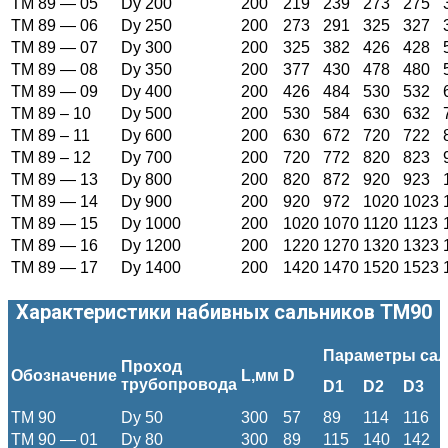
ТМ 89 — 05
Dy 200
200
219
239
273
275
ТМ 89 — 06
Dy 250
200
273
291
325
327
ТМ 89 — 07
Dy 300
200
325
382
426
428
ТМ 89 — 08
Dy 350
200
377
430
478
480
ТМ 89 — 09
Dy 400
200
426
484
530
532
ТМ 89 – 10
Dy 500
200
530
584
630
632
ТМ 89 – 11
Dy 600
200
630
672
720
722
ТМ 89 – 12
Dy 700
200
720
772
820
823
ТМ 89 — 13
Dy 800
200
820
872
920
923
ТМ 89 — 14
Dy 900
200
920
972
1020
1023
ТМ 89 — 15
Dy 1000
200
1020
1070
1120
1123
ТМ 89 — 16
Dy 1200
200
1220
1270
1320
1323
ТМ 89 — 17
Dy 1400
200
1420
1470
1520
1523
Характеристики набивных сальников ТМ90
Параметры сал
Проход
Обозначение
L
,мм
D
трубопровода
D1
D2
D3
ТМ 90
Dy 50
300
57
89
114
116
ТМ 90 — 01
Dy 80
300
89
115
140
142