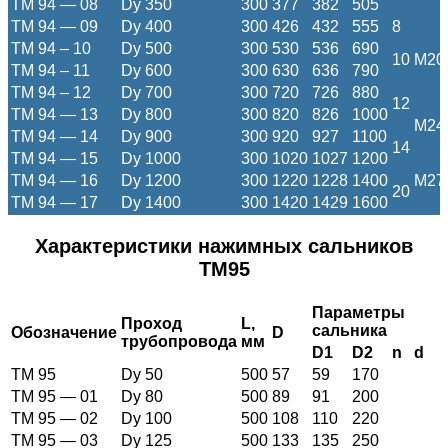
ТМ 94 — 08
Dy 350
300
377
382
505
ТМ 94 — 09
Dy 400
300
426
432
555
8
ТМ 94 – 10
Dy 500
300
530
536
690
10
M20
ТМ 94 – 11
Dy 600
300
630
636
790
ТМ 94 – 12
Dy 700
300
720
726
880
12
ТМ 94 — 13
Dy 800
300
820
826
1000
M24
ТМ 94 — 14
Dy 900
300
920
927
1100
14
ТМ 94 — 15
Dy 1000
300
1020
1027
1200
ТМ 94 — 16
Dy 1200
300
1220
1228
1400
M27
20
ТМ 94 — 17
Dy 1400
300
1420
1429
1600
Характеристики нажимных сальников
ТМ95
Параметры
Проход
L
,
сальника
Обозначение
D
трубопровода
мм
D1
D2
n
d
ТМ 95
Dy 50
500
57
59
170
ТМ 95 — 01
Dy 80
500
89
91
200
ТМ 95 — 02
Dy 100
500
108
110
220
ТМ 95 — 03
Dy 125
500
133
135
250