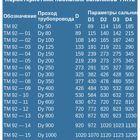
Параметры сальник
Проход
Обозначение
D
трубопровода
D1
D2
D3
D4
ТМ 92
Dy 50
57
89
114
116
185
ТМ 92 — 01
Dy 80
89
115
140
142
215
ТМ 92 — 02
Dy 100
108
140
165
167
240
ТМ 92 — 03
Dy 125
133
191
219
221
290
ТМ 92 — 04
Dy 150
159
239
273
275
345
ТМ 92 — 05
Dy 200
219
239
273
275
345
ТМ 92 — 06
Dy 250
273
291
325
327
395
ТМ 92 — 07
Dy 300
325
382
426
428
500
ТМ 92 — 08
Dy 350
377
430
478
480
550
ТМ 92 — 09
Dy 400
426
484
530
532
600
ТМ 92 – 10
Dy 500
530
584
630
632
730
ТМ 92 – 11
Dy 600
630
672
720
722
810
ТМ 92 – 12
Dy 700
720
772
820
823
920
ТМ 92 — 13
Dy 800
820
872
920
923
1030
ТМ 92 — 14
Dy 900
920
972
1020
1023
1130
ТМ 92 — 15
Dy 1000
1020
1070
1120
1123
1230