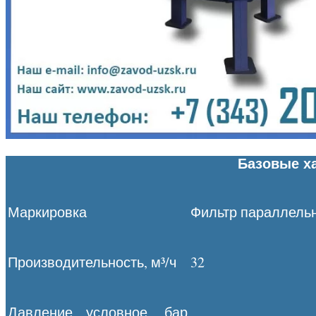
Базовые ха
Маркировка
Фильтр параллельн
Производительность, м³/ч
32
Давление условное, бар