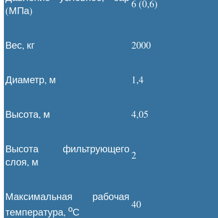
6 (0,6)
(МПа)
Вес, кг
2000
Диаметр, м
1,4
Высота, м
4,05
Высота фильтрующего
2
слоя, м
Максимальная рабочая
40
о
температура,
С