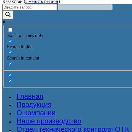
Казахстан (
Сменить регион
)
Exact matches only
Search in title
Search in content
Главная
Продукция
О компании
Наше производство
Отдел технического контроля ОТК