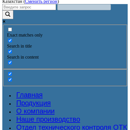
Казахстан (
Сменить регион
)
Exact matches only
Search in title
Search in content
Главная
Продукция
О компании
Наше производство
Отдел технического контроля ОТК