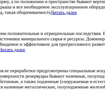
рму, а по положению в пространстве бывают верти
крыша и все необходимое эксплуатационное оборудо
од, такая оборачиваемость
Читать далее
ми положительные и отрицательные последствия. В
а источники минерального сырья и ресурсы. Домини
еобходимое и эффективное для прогрессивного разв
Читать далее
ов ее переработки предусмотрены специальные иск
верхности резервуары бывают наземные, полуподз
бетонные, а также подземные (сооружаемые в есте
ся наземные металлические, полуподземные железо