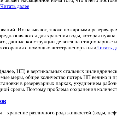
не бывает насыщенной из-за того, что в него посто
я
Читать далее
званий. Их называют, также пожарными резервуара
редназначаются для хранения воды, которая нужна
го, данные конструкции делятся на стационарные 
 возгорания с помощью автотранспорта или
Читать д
(далее, НП) в вертикальных стальных цилиндрическ
мые меры, общее количество потерь НП велико и пр
тановки в резервуарных парках, ухудшением рабоч
ой среды. Поэтому проблема сохранения количеств
ов
 – хранение различного рода жидкостей (воды, нефт