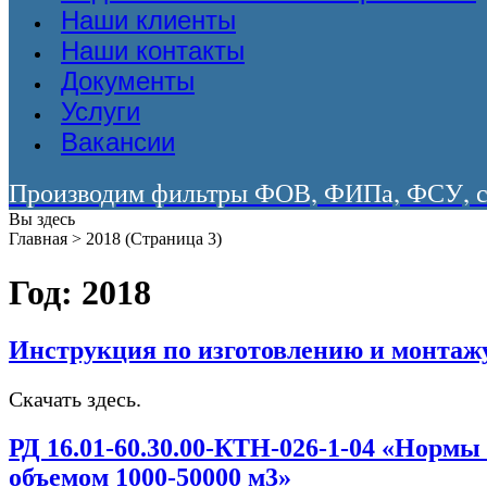
Наши клиенты
Наши контакты
Документы
Услуги
Вакансии
Производим фильтры ФОВ, ФИПа, ФСУ, со
Вы здесь
Главная
>
2018
(Страница 3)
Год:
2018
Инструкция по изготовлению и монтаж
Скачать здесь.
РД 16.01-60.30.00-КТН-026-1-04 «Норм
объемом 1000-50000 м3»